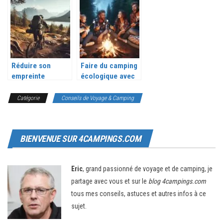
dans un camping
votre jardin
destinations
dans le Var
Réduire son
Faire du camping
empreinte
écologique avec
écologique en
des enfants : un
camping à vélo
guide pour les
Catégorie
Conseils de Voyage & Camping
parents
BIENVENUE SUR 4CAMPINGS.COM
Eric
, grand passionné de voyage et de camping, je
partage avec vous et sur le
blog 4campings.com
tous mes conseils, astuces et autres infos à ce
sujet.