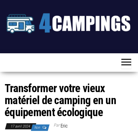
Skip
to
the
content
4campings
Blog
Camping-
Car,
Voyage &
Camping
Transformer votre vieux
matériel de camping en un
équipement écologique
Par
Eric
17 avril 2024
Non