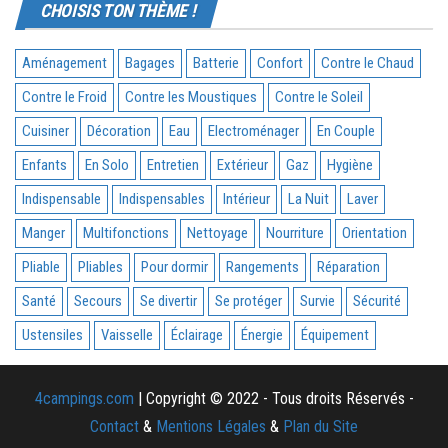
CHOISIS TON THÈME !
Aménagement
Bagages
Batterie
Confort
Contre le Chaud
Contre le Froid
Contre les Moustiques
Contre le Soleil
Cuisiner
Décoration
Eau
Electroménager
En Couple
Enfants
En Solo
Entretien
Extérieur
Gaz
Hygiène
Indispensable
Indispensables
Intérieur
La Nuit
Laver
Manger
Multifonctions
Nettoyage
Nourriture
Orientation
Pliable
Pliables
Pour dormir
Rangements
Réparation
Santé
Secours
Se divertir
Se protéger
Survie
Sécurité
Ustensiles
Vaisselle
Éclairage
Énergie
Équipement
4campings.com
| Copyright © 2022 - Tous droits Réservés -
Contact
&
Mentions Légales
&
Plan du Site