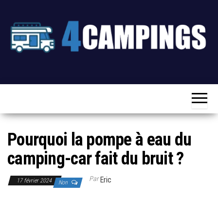
Skip
to
the
content
4campings
Blog
Camping-
Car,
Voyage &
Camping
Pourquoi la pompe à eau du
camping-car fait du bruit ?
Par
Eric
17 février 2024
Non