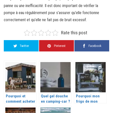
panne ou une inefficacité. Il est donc important de vérifier la
pompe à eau régulièrement pour s’assurer qu’elle fonctionne
correctement et qu’elle ne fait pas de bruit excessif.
Rate this post
Twitter
Pinterest
Facebook
Pourquoi et
Quel gel douche
Pourquoi mon
comment acheter
en camping-car ?
frigo de mon
un mobil-home
camping-car ne
dans un camping
fonctionne plus ?