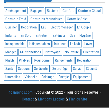
Aménagement
Bagages
Batterie
Confort
Contre le Chaud
Contre le Froid
Contre les Moustiques
Contre le Soleil
Cuisiner
Décoration
Eau
Electroménager
En Couple
Enfants
En Solo
Entretien
Extérieur
Gaz
Hygiène
Indispensable
Indispensables
Intérieur
La Nuit
Laver
Manger
Multifonctions
Nettoyage
Nourriture
Orientation
Pliable
Pliables
Pour dormir
Rangements
Réparation
Santé
Secours
Se divertir
Se protéger
Survie
Sécurité
Ustensiles
Vaisselle
Éclairage
Énergie
Équipement
4campings.com
| Copyright © 2022 - Tous droits Réservés -
Contact
&
Mentions Légales
&
Plan du Site