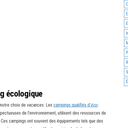
C
E
E
I
M
P
R
S
É
ng écologique
 notre choix de vacances. Les
campings qualifiés d’
éco-
pectueuses de l’environnement, utilisent des ressources de
es. Ces campings ont souvent des équipements tels que des