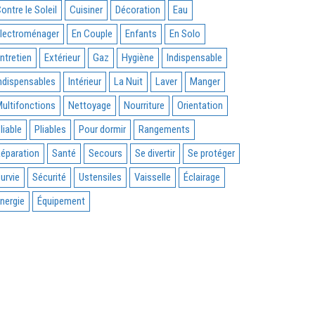
ontre le Soleil
Cuisiner
Décoration
Eau
lectroménager
En Couple
Enfants
En Solo
ntretien
Extérieur
Gaz
Hygiène
Indispensable
ndispensables
Intérieur
La Nuit
Laver
Manger
ultifonctions
Nettoyage
Nourriture
Orientation
liable
Pliables
Pour dormir
Rangements
éparation
Santé
Secours
Se divertir
Se protéger
urvie
Sécurité
Ustensiles
Vaisselle
Éclairage
nergie
Équipement