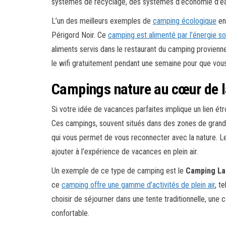
systèmes de recyclage, des systèmes d’économie d’eau, 
L’un des meilleurs exemples de
camping écologique
en
Périgord Noir. Ce
camping est alimenté par l’énergie so
aliments servis dans le restaurant du camping provienne
le wifi gratuitement pendant une semaine pour que vous 
Campings nature au cœur de l
Si votre idée de vacances parfaites implique un lien étro
Ces campings, souvent situés dans des zones de grande
qui vous permet de vous reconnecter avec la nature. L
ajouter à l’expérience de vacances en plein air.
Un exemple de ce type de camping est le
Camping La
ce
camping offre une gamme d’activités de plein air
, t
choisir de séjourner dans une tente traditionnelle, une
confortable.