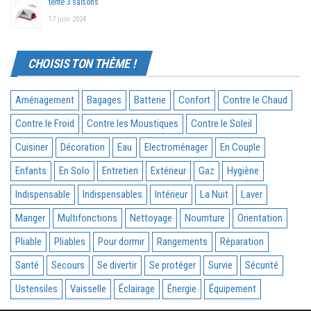
tente 3 saisons
17 juin 2024
CHOISIS TON THÈME !
Aménagement
Bagages
Batterie
Confort
Contre le Chaud
Contre le Froid
Contre les Moustiques
Contre le Soleil
Cuisiner
Décoration
Eau
Electroménager
En Couple
Enfants
En Solo
Entretien
Extérieur
Gaz
Hygiène
Indispensable
Indispensables
Intérieur
La Nuit
Laver
Manger
Multifonctions
Nettoyage
Nourriture
Orientation
Pliable
Pliables
Pour dormir
Rangements
Réparation
Santé
Secours
Se divertir
Se protéger
Survie
Sécurité
Ustensiles
Vaisselle
Éclairage
Énergie
Équipement